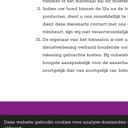
trimmer of het materiaal zal dit moet
Indien uw hond binnen de 12u na de t
producten, dient u ons onmiddellijk te
dient deze dierenarts contact met ons
trimbeurt, zijn wij niet verantwoordeli
De eigenaar van het trimsalon is niet a
dienstverlening verband houdende oorza
rekening gebrachte kosten. Bij onherste
hoogste aansprakelijk voor de aanscha
soortgelijk dier van soortgelijk ras, b
Deze website gebruikt cookies voor analyse-doeleinden e
© 2022 - 2026 Pawze | Trimsalon grote honden - Hydr