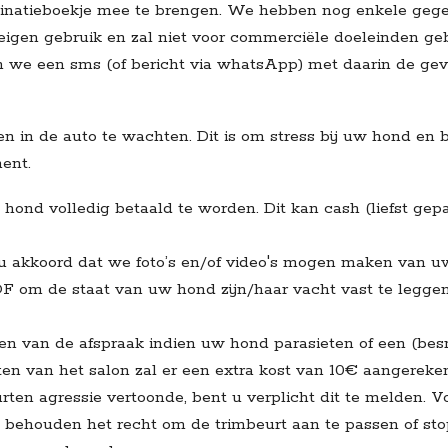
accinatieboekje mee te brengen. We hebben nog enkele gege
or eigen gebruik en zal niet voor commerciële doeleinden ge
n we een sms (of bericht via whatsApp) met daarin de gev
ven in de auto te wachten. Dit is om stress bij uw hond en
ent.
w hond volledig betaald te worden. Dit kan cash (liefst g
 u akkoord dat we foto’s en/of video's mogen maken van 
 om de staat van uw hond zijn/haar vacht vast te leggen
n van de afspraak indien uw hond parasieten of een (besme
en van het salon zal er een extra kost van 10€ aangerek
rten agressie vertoonde, bent u verplicht dit te melden. V
ehouden het recht om de trimbeurt aan te passen of stop