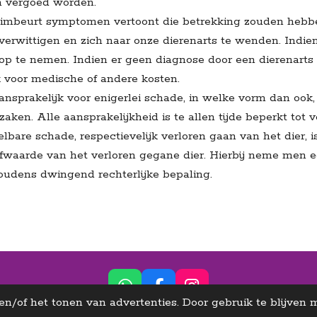
en vergoed worden.
rimbeurt symptomen vertoont die betrekking zouden hebbe
 verwittigen en zich naar onze dierenarts te wenden. Indien
 op te nemen. Indien er geen diagnose door een dierenarts
jk voor medische of andere kosten.
ansprakelijk voor enigerlei schade, in welke vorm dan ook,
ken. Alle aansprakelijkheid is te allen tijde beperkt tot 
lbare schade, respectievelijk verloren gaan van het dier, 
fwaarde van het verloren gegane dier. Hierbij neme men 
ehoudens dwingend rechterlijke bepaling.
W
F
I
n/of het tonen van advertenties. Door gebruik te blijven
H
A
N
otherapie - Begeleiding in Bornem