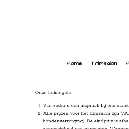
Ga
direct
naar
de
hoofdinhoud
Home
Trimsalon
Onze huisregels:
Van zodra u een afspraak bij ons maakt
Alle prijzen voor het trimsalon zijn V
hondenverzorging). De eindprijs is af
aanwezigheid van parasieten. Wanneer 