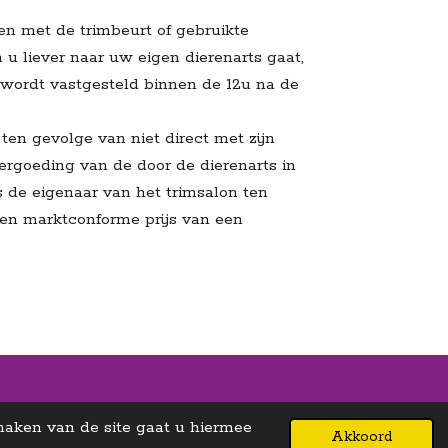
n met de trimbeurt of gebruikte
 u liever naar uw eigen dierenarts gaat,
 wordt vastgesteld binnen de 12u na de
 ten gevolge van niet direct met zijn
vergoeding van de door de dierenarts in
is de eigenaar van het trimsalon ten
een marktconforme prijs van een
 maken van de site gaat u hiermee
Akkoord
Powered by
JouwWeb