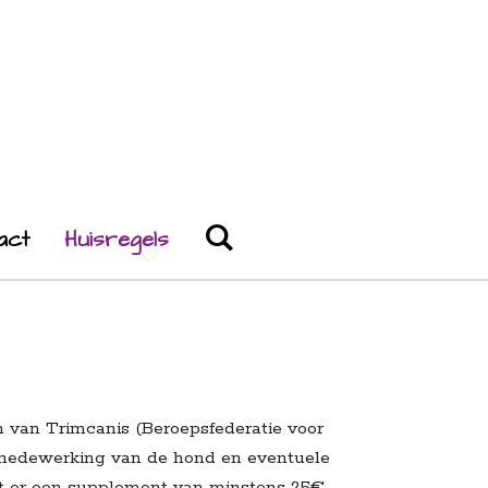
act
Huisregels
en van Trimcanis (Beroepsfederatie voor
t, medewerking van de hond en eventuele
rdt er een supplement van minstens 25€